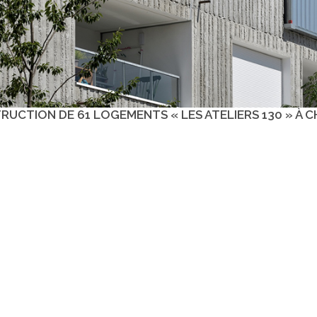
UCTION DE 61 LOGEMENTS « LES ATELIERS 130 » À 