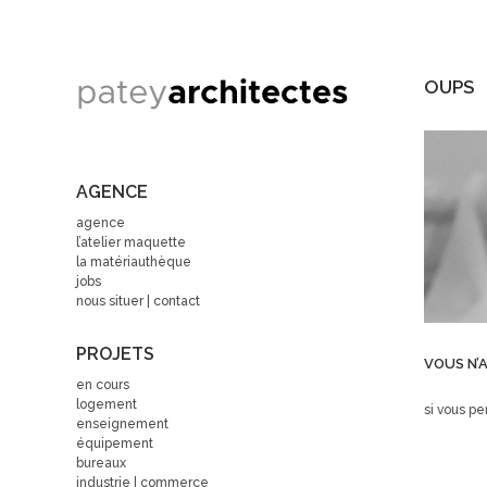
OUPS
AGENCE
agence
l’atelier maquette
la matériauthèque
jobs
nous situer | contact
PROJETS
VOUS N’A
en cours
logement
si vous pe
enseignement
équipement
bureaux
industrie | commerce