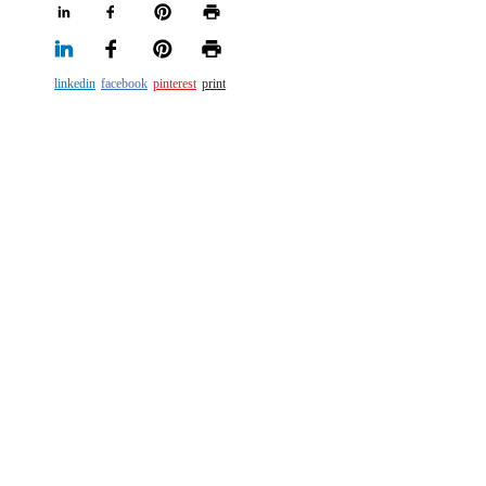
linkedin
facebook
pinterest
print