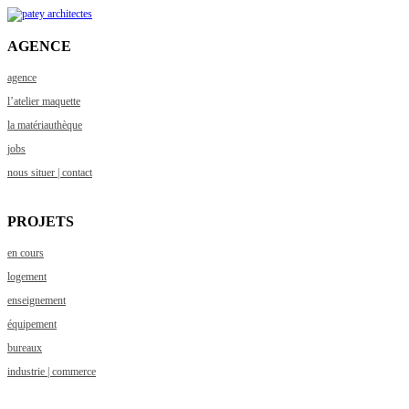
AGENCE
agence
l’atelier maquette
la matériauthèque
jobs
nous situer | contact
PROJETS
en cours
logement
enseignement
équipement
bureaux
industrie | commerce