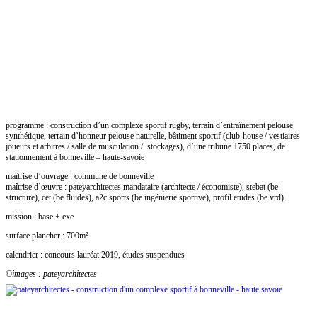
programme : construction d’un complexe sportif rugby, terrain d’entraînement pelouse
synthétique, terrain d’honneur pelouse naturelle, bâtiment sportif (club-house / vestiaires
joueurs et arbitres / salle de musculation / stockages), d’une tribune 1750 places, de
stationnement à bonneville – haute-savoie
maîtrise d’ouvrage : commune de bonneville
maîtrise d’œuvre : pateyarchitectes mandataire (architecte / économiste), stebat (be
structure), cet (be fluides), a2c sports (be ingénierie sportive), profil etudes (be vrd).
mission : base + exe
surface plancher : 700m²
calendrier : concours lauréat 2019, études suspendues
©images : pateyarchitectes