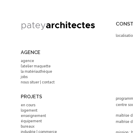
CONSTR
localisati
AGENCE
agence
l’atelier maquette
la matériauthèque
jobs
nous situer | contact
PROJETS
programme 
centre soc
en cours
logement
maîtrise d
enseignement
équipement
maîtrise d
bureaux
industrie | commerce
mission : 