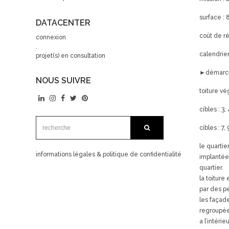
surface :
DATACENTER
coût de ré
connexion
.
calendrier
projet(s) en consultation
►démarch
NOUS SUIVRE
toiture v
cibles : 3
recherche:
recherche
cibles : 7
le quartie
informations légales & politique de confidentialité
implantée 
quartier.
la toiture
par des pe
les façade
regroupées
a l’intéri