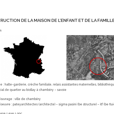
UCTION DE LA MAISON DE L’ENFANT ET DE LA FAMILL
on
: halte-garderie, crèche familiale, relais assistantes maternelles, bibliothèqu
ial de quartier au biollay à chambéry – savoie
’ouvrage : ville de chambéry
’oeuvre : pateyarchitectes (architecte) – sigma pasini (be structure) – itf (be f
base + exe + opc