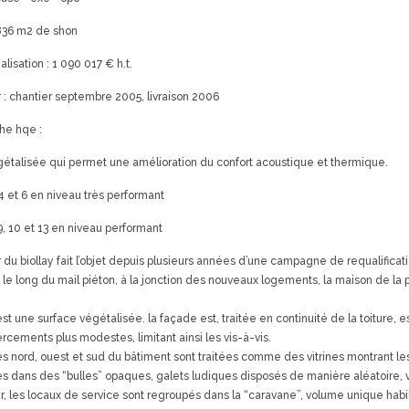
 836 m2 de shon
alisation : 1 090 017 € h.t.
 : chantier septembre 2005, livraison 2006
e hqe :
égétalisée qui permet une amélioration du confort acoustique et thermique.
, 4 et 6 en niveau très performant
, 9, 10 et 13 en niveau performant
r du biollay fait l’objet depuis plusieurs années d’une campagne de requalifica
le long du mail piéton, à la jonction des nouveaux logements, la maison de la p
 est une surface végétalisée. la façade est, traitée en continuité de la toiture,
rcements plus modestes, limitant ainsi les vis-à-vis.
s nord, ouest et sud du bâtiment sont traitées comme des vitrines montrant les a
 dans des “bulles” opaques, galets ludiques disposés de manière aléatoire, vis
eur, les locaux de service sont regroupés dans la “caravane”, volume unique habi