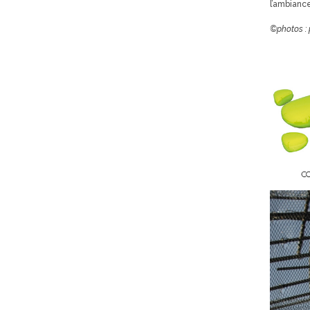
l’ambiance
©photos : p