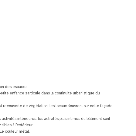
tion des espaces.
etite enfance s’articule dans la continuité urbanistique du
 est recouverte de végétation. les locaux s’ouvrent sur cette façade
ctivités intérieures. les activités plus intimes du bâtiment sont
ibles à l’extérieur.
llé couleur métal.